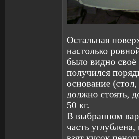
Остальная повер
настолько ровной
было видно своё
получился порядк
основание (стол,
должно стоять, 
50 кг.
В выбранном вари
часть углублена,
взят кусок пеноп