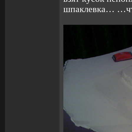
шпаклевка… …что