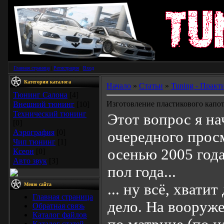
Главная страница
|
Регистрация
|
Вход
Категории каталога
Начало
»
Статьи
»
Tuning - Практ
Тюнинг Салона
[4]
Изготовление пластикового капо
Внешний тюнинг
[10]
Технический тюнинг
Этот вопрос я н
[0]
Аэрография
[0]
очередного прос
Чип тюнинг
[1]
осенью 2005 года
Ксеон
[0]
Авто звук
[3]
пол года...
... ну всё, хвати
Меню сайта
Главная страница
дело. На вооруже
Обратная связь
Каталог файлов
Каталог статей