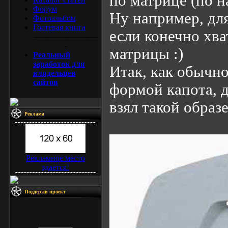
по матрице (по н
Форум
Ну например, для
Фотоальбом
Гостевая книга
если конечно хва
-------------------------
-
матрицы :)
Реальный
заработок для
Итак, как обычно
влядельцев
сайтов
формой капота, д
взял такой образе
Реклама
Рекламное место
здается!
Поддержи проект