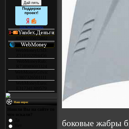
Поддержи
проект!
41001155075802
WebMoneyUSD:
Z518102094456
WebMoneyRub:
R738989693324
WebMoneyGrivn:
U807326501111
WebMoneyEuro:
E317341389579
Наш опрос
Нашли Вы на сайте то
что искали?
Да
боковые жабры б
Нет