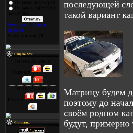
последующей сло
Не везде посмотрел
На каком сайте? Кто
такой вариант ка
искал? Я?
Результаты
|
Архив
опросов
Всего ответов:
18
Отправь SMS
ОТПРАВЬ SMS в
Украину
ОТПРАВЬ SMS в
Матрицу будем де
Россию
поэтому до начал
своём родном кап
будут, примерно 
Статистика