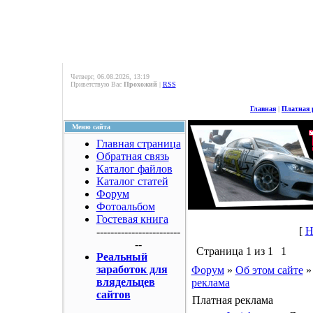
Четверг, 06.08.2026, 13:19
Приветствую Вас
Прохожий
|
RSS
Главная
|
Платная 
Меню сайта
Главная страница
Обратная связь
Каталог файлов
Каталог статей
Форум
Фотоальбом
Гостевая книга
[
Н
------------------------
--
Страница
1
из
1
1
Реальный
заработок для
Форум
»
Об этом сайте
»
влядельцев
реклама
сайтов
Платная реклама