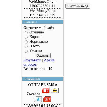
WebMoneyGrivn:
U807326501111
WebMoneyEuro:
E317341389579
Наш опрос
Оцените мой сайт
Отлично
Хорошо
Нормально
Плохо
Ужасно
Результаты
|
Архив
опросов
Всего ответов:
19
Отправь SMS
ОТПРАВЬ SMS в
Украину
ОТПРАВЬ SMS в