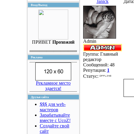
Janick
Дата
Вход/Выход
Admin
ПРИВЕТ
Прохожий
Группа: Главный
Реклама
редактор
Сообщений:
48
Репутация:
1
Статус:
Рекламное место
здается!
Друзья сайта
$$$ для web-
мастеров
Зарабатывайте
вместе с UcoZ!
Создайте свой
сайт