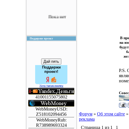
Пока нет
В пр
Поддержи проэкт
на из
будут
б
жел
Поддержи
P.S.
проект!
явля
номе
Совес
41001155075802
WebMoneyUSD:
Форум
»
Об этом сайте
»
Z518102094456
реклама
WebMoneyRub:
R738989693324
Страница
1
из
1
1