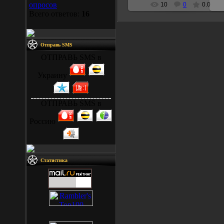
опросов
10
0
0.0
Всего ответов:
16
Отправь SMS
ОТПРАВЬ SMS в
Украину
ОТПРАВЬ SMS в
Россию
Статистика