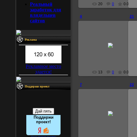
Реальный
20
0
0.0
заработок для
влядельцев
4
21
сайтов
Реклама
29.08.2007
Janick
Рекламное место
здается!
13
0
0.0
7
22
Поддержи проект
29.08.2007
Поддержи
Janick
проект!