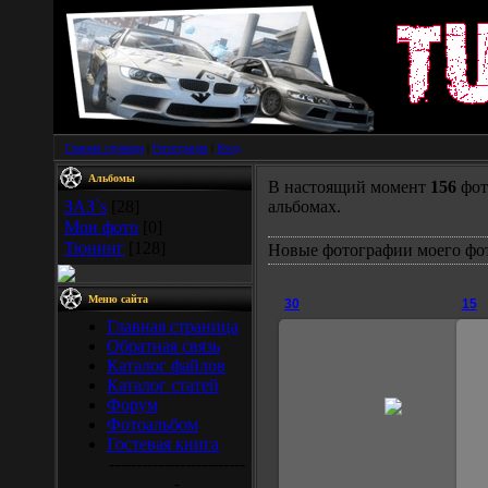
Главная страница
|
Регистрация
|
Вход
Альбомы
В настоящий момент
156
фот
ЗАЗ`s
[28]
альбомах.
Мои фото
[0]
Тюнинг
[128]
Новые фотографии моего фо
Меню сайта
30
15
Главная страница
Обратная связь
Каталог файлов
Каталог статей
29.08.2007
Форум
Фотоальбом
Janick
Гостевая книга
-------------------------
-