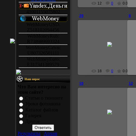
12
0
0.0
41001155075802
29
8
WebMoneyUSD:
Z518102094456
WebMoneyRub:
29.08.2007
R738989693324
WebMoneyGrivn:
Janick
U807326501111
WebMoneyEuro:
E317341389579
18
0
0.0
Наш опрос
18
12
Что Вам интересно на
этом сайте?
Статьи о тюнинге
Уроки фотошопа
29.08.2007
Каталог файлов
Галерея
Janick
Другое
Результаты
|
Архив