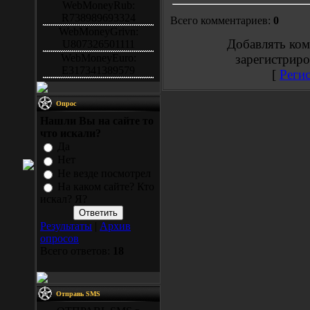
WebMoneyRub:
R738989693324
Всего комментариев:
0
WebMoneyGrivn:
Добавлять ком
U807326501111
WebMoneyEuro:
зарегистриро
E317341389579
[
Реги
Опрос
Нашли Вы на сайте то
что искали?
Да
Нет
Не везде посмотрел
На каком сайте? Кто
искал? Я?
Результаты
|
Архив
опросов
Всего ответов:
18
Отправь SMS