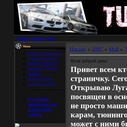
Стартовая
|
Регистрация
|
Войти
Меню
Начало
»
2007
»
Май
»
Главная страница
Обратная связь
Всем добрый день!
Каталог файлов
Привет всем кт
Каталог статей
Форум
страничку. Сего
Фотоальбом
Гостевая книга
Открываю Луга
-------------------------
-
посвящен в ос
Реальный
не просто маш
заработок для
влядельцев
карам, тюнинго
сайтов
может с ними б