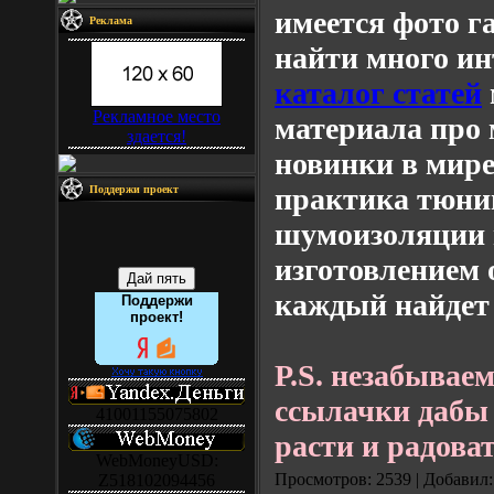
имеется фото г
Реклама
найти много ин
каталог статей
Рекламное место
материала про
здается!
новинки в мире
практика тюнин
Поддержи проект
шумоизоляции 
изготовлением 
каждый найдет з
Поддержи
проект!
P.S. незабывае
ссылачки дабы
41001155075802
расти и радоват
WebMoneyUSD:
Просмотров: 2539 | Добавил
Z518102094456