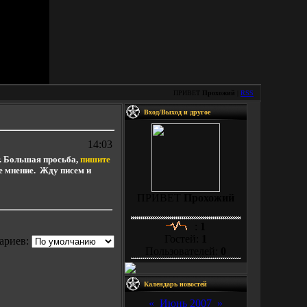
ПРИВЕТ
Прохожий
|
RSS
Вход/Выход и другое
14:03
т. Большая просьба,
пишите
е мнение. Жду писем и
ПРИВЕТ
Прохожий
:
1
Гостей:
1
ариев:
Пользователей:
0
Календарь новостей
«
Июнь 2007
»