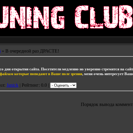
6
» В очередной раз ДРАСТЕ!
!
со дня открытия сайта. Посетители медленно но уверенно стремятся на сай
и файлам которые поподают в Ваше поле зрения
, меня очень интересует Ваш
ил:
Janick
| Рейтинг: 0.0 |
Порядок вывода коммент