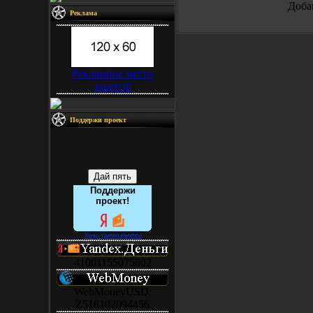
Доба
Реклама
Рекламное место
здается!
Поддержи проект
Поддержи
проект!
41001155075802
WebMoneyUSD:
Z518102094456