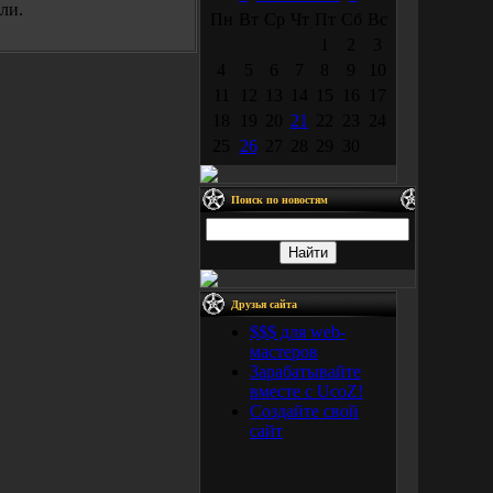
ли.
Пн
Вт
Ср
Чт
Пт
Сб
Вс
1
2
3
4
5
6
7
8
9
10
11
12
13
14
15
16
17
18
19
20
21
22
23
24
25
26
27
28
29
30
Поиск по новостям
Друзья сайта
$$$ для web-
мастеров
Зарабатывайте
вместе с UcoZ!
Создайте свой
сайт
Пока нет