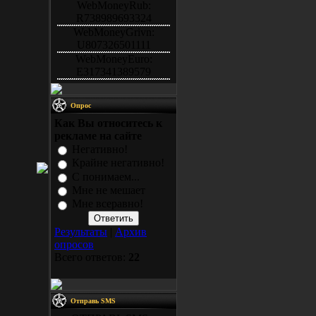
WebMoneyRub:
R738989693324
WebMoneyGrivn:
U807326501111
WebMoneyEuro:
E317341389579
Опрос
Как Вы относитесь к
рекламе на сайте
Негативно!
Крайне негативно!
С понимаем...
Мне не мешает
Мне всеравно!
Результаты
|
Архив
опросов
Всего ответов:
22
Отправь SMS