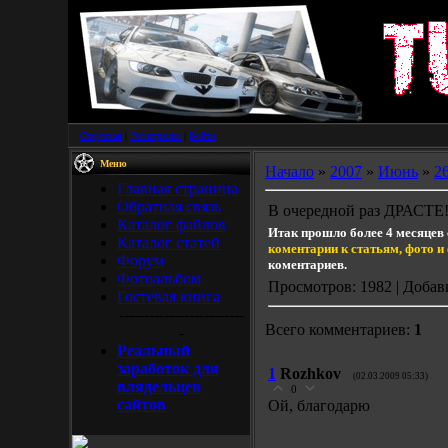
Стартовая
|
Регистрация
|
Войти
Меню
Начало
»
2007
»
Июнь
»
2
Главная страница
Обратная связь
В очередной раз ДРАСТЕ
Каталог файлов
Итак прошло более 4 месяцев 
Каталог статей
коментарии к статьям, фото 
Форум
коментариев.
Фотоальбом
Просмотров: 1982 | Добав
Гостевая книга
-------------------------
Всего комментариев:
1
-
Реальный
заработок для
1
Rozhkov
(02.03.2009 05:33)
влядельцев
0
сайтов
Ой, благодарю