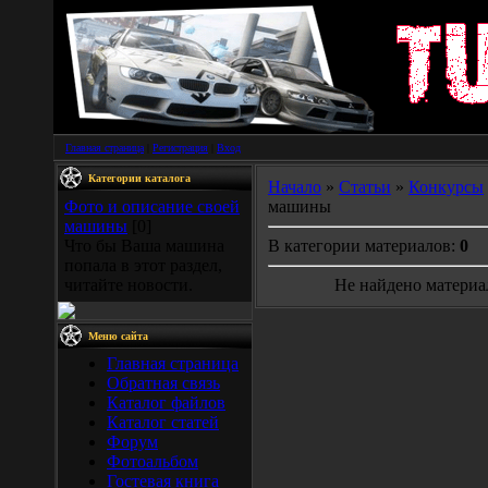
Главная страница
|
Регистрация
|
Вход
Категории каталога
Начало
»
Статьи
»
Конкурсы
Фото и описание своей
машины
машины
[0]
Что бы Ваша машина
В категории материалов:
0
попала в этот раздел,
читайте новости.
Не найдено материа
Меню сайта
Главная страница
Обратная связь
Каталог файлов
Каталог статей
Форум
Фотоальбом
Гостевая книга