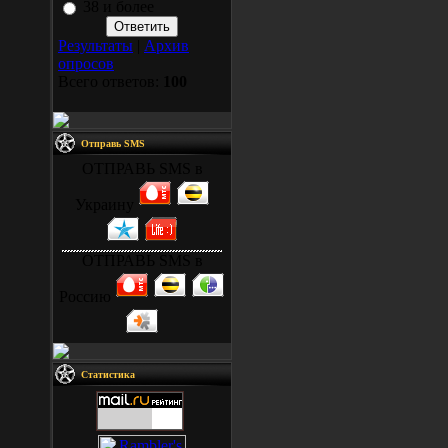
38 и более
Результаты
|
Архив
опросов
Всего ответов:
100
Отправь SMS
ОТПРАВЬ SMS в
Украину
ОТПРАВЬ SMS в
Россию
Статистика