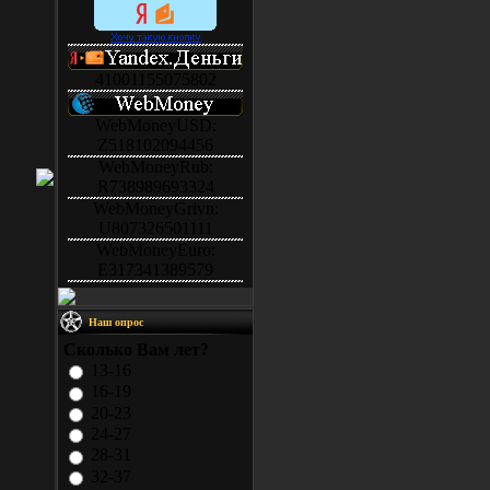
41001155075802
WebMoneyUSD:
Z518102094456
WebMoneyRub:
R738989693324
WebMoneyGrivn:
U807326501111
WebMoneyEuro:
E317341389579
Наш опрос
Сколько Вам лет?
13-16
16-19
20-23
24-27
28-31
32-37